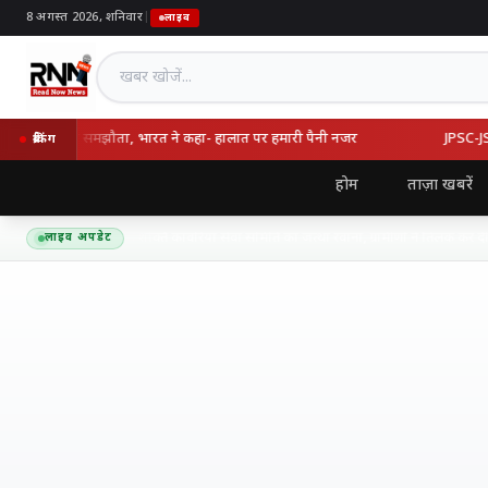
8 अगस्त 2026, शनिवार
|
लाइव
खबर खोजें
्की का रक्षा समझौता, भारत ने कहा- हालात पर हमारी पैनी नजर
JPSC-JSSC वि
ब्रेकिंग
होम
ताज़ा खबरें
द्यनाथ धाम के लिए शिव शक्ति कांवरिया सेवा समिति का जत्था रवाना, ग्रामीणों ने तिलक कर दी भ
लाइव अपडेट