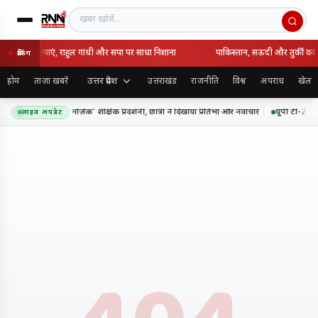
खबर खोजें
े सुनीं जनसमस्याएं, राहुल गांधी और सपा पर साधा निशाना
पाकिस्तान, सऊदी और तुर्की का र
ब्रेकिंग
उत्तर प्रदेश
होम
ताज़ा खबरें
उत्तराखंड
राजनीति
विश्व
अपराध
खेल
ल्डिको में ‘माइंडफुल मोज़ेक’ शैक्षिक प्रदर्शनी, छात्रों ने दिखाया प्रतिभा और नवाचार
यूपी टी-20 ली
लाइव अपडेट