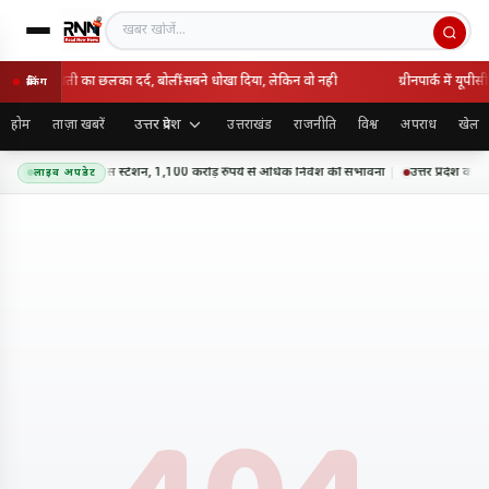
खबर खोजें
ाई में मायावती का छलका दर्द, बोलीं-सबने धोखा दिया, लेकिन वो नही
ग्रीनपार्क में यूप
ब्रेकिंग
उत्तर प्रदेश
होम
ताज़ा खबरें
उत्तराखंड
राजनीति
विश्व
अपराध
खेल
पर बनेंगे 18 प्रीमियम बस स्टेशन, 1,100 करोड़ रुपये से अधिक निवेश की संभावना
उत्तर प्रदेश को
लाइव अपडेट