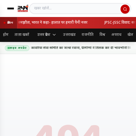
खबर खोजें
्की का रक्षा समझौता, भारत ने कहा- हालात पर हमारी पैनी नजर
JPSC-JSSC विवाद: सरकार-
ब्रेकिंग
उत्तर प्रदेश
होम
ताज़ा खबरें
उत्तराखंड
राजनीति
विश्व
अपराध
खेल
धाम के लिए शिव शक्ति कांवरिया सेवा समिति का जत्था रवाना, ग्रामीणों ने तिलक कर दी भावभीनी विदाई
लाइव अपडेट