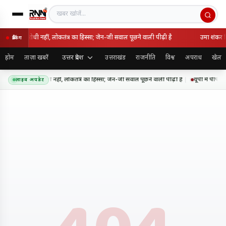
खबर खोजें
 राष्ट्रविरोधी नहीं, लोकतंत्र का हिस्सा; जेन-जी सवाल पूछने वाली पीढ़ी है
उमा शंकर सि
ब्रेकिंग
उत्तर प्रदेश
होम
ताज़ा खबरें
उत्तराखंड
राजनीति
विश्व
अपराध
खेल
 आंदोलन राष्ट्रविरोधी नहीं, लोकतंत्र का हिस्सा; जेन-जी सवाल पूछने वाली पीढ़ी है
यूपी में पीपीप
लाइव अपडेट