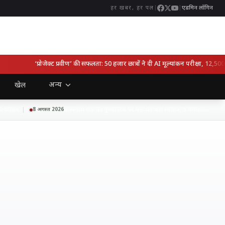
|
|
एडमिन लॉगिन
हर खबर, हर पल
‘प्रोजेक्ट प्रवीण’ की सफलता: 50 हजार छात्रों ने दी AI मूल्यांकन परीक्षा, 12,500 से 
अन्य
खेल
ाहिए
कल्पनाथ राय की पुण्यतिथि पर मऊ को बड़ी सौगात, 5 मेगावाट सोलर पार्
8 अगस्त 2026