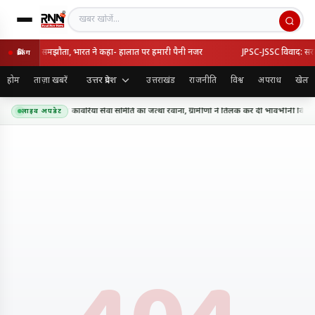
खबर खोजें
्की का रक्षा समझौता, भारत ने कहा- हालात पर हमारी पैनी नजर
JPSC-JSSC विवाद: सरकार-
ब्रेकिंग
उत्तर प्रदेश
होम
ताज़ा खबरें
उत्तराखंड
राजनीति
विश्व
अपराध
खेल
धाम के लिए शिव शक्ति कांवरिया सेवा समिति का जत्था रवाना, ग्रामीणों ने तिलक कर दी भावभीनी विदाई
लाइव अपडेट