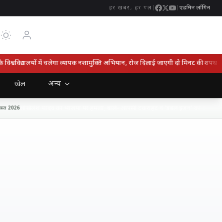
|
|
एडमिन लॉगिन
हर खबर, हर पल
श्वविद्यालयों में चलेगा व्यापक नशामुक्ति अभियान, रोज दिलाई जाएगी दो मिनट की शपथ
अन्य
खेल
अखिलेश यादव का भाजपा पर हमला, बोले- आपसी टकराहट ने ‘डबल इंजन’ को बना दिया ‘ट्रब
26