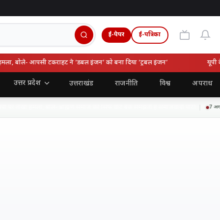
ई-पेपर
ई-पत्रिका
ोले- आपसी टकराहट ने ‘डबल इंजन’ को बना दिया ‘ट्रबल इंजन’
यूपी के वि
उत्तर प्रदेश
उत्तराखंड
राजनीति
विश्व
अपराध
तीखा हमला, बोले- ब्राह्मण समाज को सिर्फ वोट बैंक समझती है समाजवादी पार्टी
7 अगस्त 20