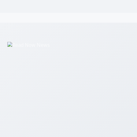
Read Now News एक डिजिटल समाचार पोर्टल है जो उत्तर प्रदेश, उत्तराखंड और 
ताज़ा खबरें आप तक पहुंचाता है।
हमारे बारे में
सम्पर्क करें
एडमिन लॉगिन
© 2026 Read Now News. सर्वाधिकार सुरक्षित।