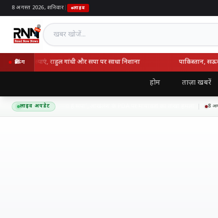
8 अगस्त 2026, शनिवार
|
लाइव
खबर खोजें
े सुनीं जनसमस्याएं, राहुल गांधी और सपा पर साधा निशाना
पाकिस्तान, सऊदी और
ब्रेकिंग
होम
ताज़ा खबरें
‘गिरगिट की तरह रंग बदलती है सपा’, अखिलेश के PDA पर मायावती का तीखा हमला
लाइव अपडेट
8 अगस्त