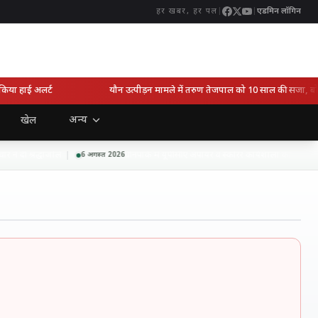
|
|
एडमिन लॉगिन
हर खबर, हर पल
ा हाई अलर्ट
यौन उत्पीड़न मामले में तरुण तेजपाल को 10 साल की सजा, बोले- सुप
अन्य
खेल
 दी श्रद्धांजलि
ग्रीनपार्क में यूपीसीए अंपायर व स्कोरर कार्यशाला का आगाज, 3
6 अगस्त 2026