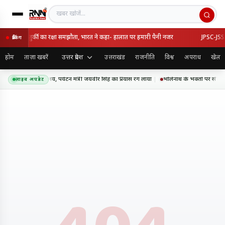
खबर खोजें
 सऊदी और तुर्की का रक्षा समझौता, भारत ने कहा- हालात पर हमारी पैनी नजर
JPSC-JSSC व
ब्रेकिंग
उत्तर प्रदेश
होम
ताज़ा खबरें
उत्तराखंड
राजनीति
विश्व
अपराध
खेल
 में बनेगा केंद्रीय विद्यालय, पर्यटन मंत्री जयवीर सिंह का प्रयास रंग लाया
भोलेनाथ के भक्तों पर सीएम योगी
लाइव अपडेट