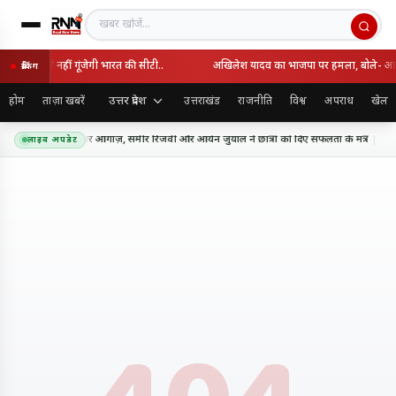
खबर खोजें
िश्व कप में नहीं गूंजेगी भारत की सीटी..
अखिलेश यादव का भाजपा पर हमला, बोले- आपसी
ब्रेकिंग
उत्तर प्रदेश
होम
ताज़ा खबरें
उत्तराखंड
राजनीति
विश्व
अपराध
खेल
ग ट्रॉफी टूर का शानदार आगाज़, समीर रिजवी और आर्यन जुयाल ने छात्रों को दिए सफलता के मंत्र
ती
लाइव अपडेट