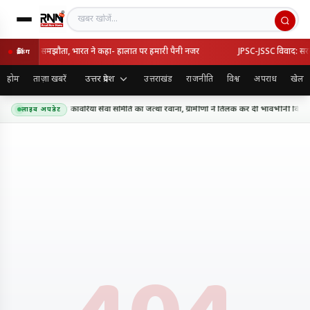
खबर खोजें
्की का रक्षा समझौता, भारत ने कहा- हालात पर हमारी पैनी नजर
JPSC-JSSC विवाद: सरकार-
ब्रेकिंग
उत्तर प्रदेश
होम
ताज़ा खबरें
उत्तराखंड
राजनीति
विश्व
अपराध
खेल
धाम के लिए शिव शक्ति कांवरिया सेवा समिति का जत्था रवाना, ग्रामीणों ने तिलक कर दी भावभीनी विदाई
लाइव अपडेट