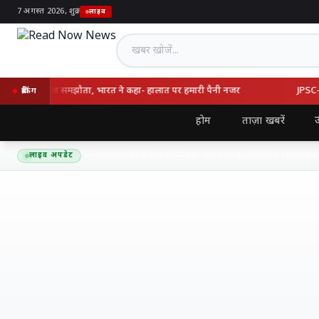
7 अगस्त 2026, शुक्र
|
लाइव
खबर खोजें
्की का रक्षा समझौता, भारत ने कहा- हालात पर हमारी पैनी नजर
JPSC-JSSC वि
ब्रेकिंग
उ
होम
ताज़ा खबरें
द्यनाथ धाम के लिए शिव शक्ति कांवरिया सेवा समिति का जत्था रवाना, ग्रामीणों ने तिलक कर दी भा
लाइव अपडेट