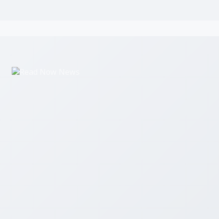
Read Now News एक डिजिटल समाचार पोर्टल है जो उत्तर प्रदेश, उत्तराखंड और 
ताज़ा खबरें आप तक पहुंचाता है।
हमारे बारे में
सम्पर्क करें
एडमिन लॉगिन
© 2026 Read Now News. सर्वाधिकार सुरक्षित।