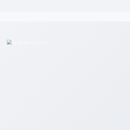
Read Now News एक डिजिटल समाचार पोर्टल है जो उत्तर प्रदेश, उत्तराखंड और 
ताज़ा खबरें आप तक पहुंचाता है।
हमारे बारे में
सम्पर्क करें
एडमिन लॉगिन
© 2026 Read Now News. सर्वाधिकार सुरक्षित।