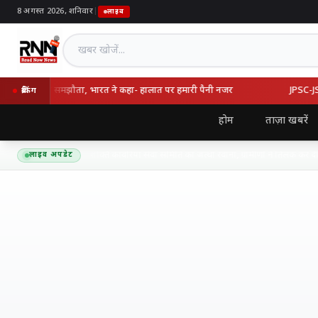
8 अगस्त 2026, शनिवार
|
लाइव
खबर खोजें
्की का रक्षा समझौता, भारत ने कहा- हालात पर हमारी पैनी नजर
JPSC-JSSC वि
ब्रेकिंग
होम
ताज़ा खबरें
द्यनाथ धाम के लिए शिव शक्ति कांवरिया सेवा समिति का जत्था रवाना, ग्रामीणों ने तिलक कर दी भ
लाइव अपडेट