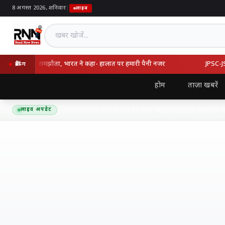
8 अगस्त 2026, शनिवार
|
लाइव
खबर खोजें
्की का रक्षा समझौता, भारत ने कहा- हालात पर हमारी पैनी नजर
JPSC-JSSC वि
ब्रेकिंग
होम
ताज़ा खबरें
द्यनाथ धाम के लिए शिव शक्ति कांवरिया सेवा समिति का जत्था रवाना, ग्रामीणों ने तिलक कर दी भ
लाइव अपडेट