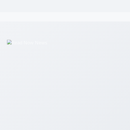
Read Now News एक डिजिटल समाचार पोर्टल है जो उत्तर प्रदेश, उत्तराखंड और 
ताज़ा खबरें आप तक पहुंचाता है।
हमारे बारे में
सम्पर्क करें
एडमिन लॉगिन
© 2026 Read Now News. सर्वाधिकार सुरक्षित।