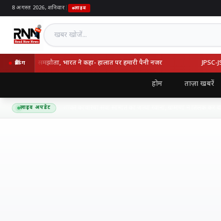
8 अगस्त 2026, शनिवार
|
लाइव
खबर खोजें
्की का रक्षा समझौता, भारत ने कहा- हालात पर हमारी पैनी नजर
JPSC-JSSC वि
ब्रेकिंग
होम
ताज़ा खबरें
द्यनाथ धाम के लिए शिव शक्ति कांवरिया सेवा समिति का जत्था रवाना, ग्रामीणों ने तिलक कर दी भ
लाइव अपडेट