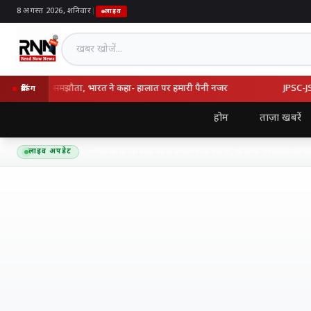
8 अगस्त 2026, शनिवार
|
लाइव
खबर खोजें
्की का रक्षा समझौता, भारत ने कहा- हालात पर हमारी पैनी नजर
JPSC-JSSC वि
ब्रेकिंग
होम
ताज़ा खबरें
द्यनाथ धाम के लिए शिव शक्ति कांवरिया सेवा समिति का जत्था रवाना, ग्रामीणों ने तिलक कर दी भ
लाइव अपडेट