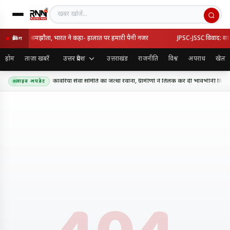
खबर खोजें
्की का रक्षा समझौता, भारत ने कहा- हालात पर हमारी पैनी नजर
JPSC-JSSC विवाद: सरकार-
ब्रेकिंग
उत्तर प्रदेश
होम
ताज़ा खबरें
उत्तराखंड
राजनीति
विश्व
अपराध
खेल
धाम के लिए शिव शक्ति कांवरिया सेवा समिति का जत्था रवाना, ग्रामीणों ने तिलक कर दी भावभीनी विदाई
लाइव अपडेट