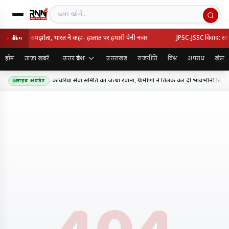
खबर खोजें
्की का रक्षा समझौता, भारत ने कहा- हालात पर हमारी पैनी नजर
JPSC-JSSC विवाद: सरकार-
ब्रेकिंग
उत्तर प्रदेश
होम
ताज़ा खबरें
उत्तराखंड
राजनीति
विश्व
अपराध
खेल
धाम के लिए शिव शक्ति कांवरिया सेवा समिति का जत्था रवाना, ग्रामीणों ने तिलक कर दी भावभीनी विदाई
लाइव अपडेट