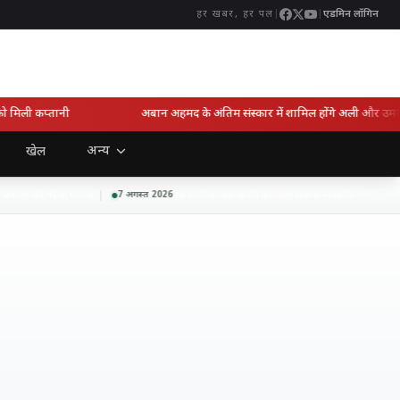
|
|
एडमिन लॉगिन
हर खबर, हर पल
ली कप्तानी
अबान अहमद के अंतिम संस्कार में शामिल होंगे अली और उमर, इला
अन्य
खेल
रबंधन की नई शुरुआत
30 स्वर्ण पदकों के साथ लखनऊ बना मंडलीय विद्यालयी करा
7 अगस्त 2026