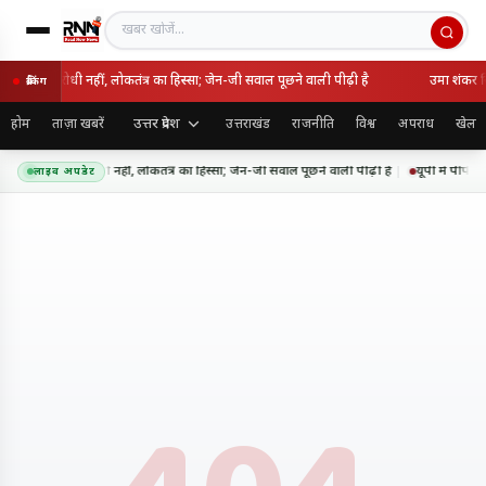
खबर खोजें
 राष्ट्रविरोधी नहीं, लोकतंत्र का हिस्सा; जेन-जी सवाल पूछने वाली पीढ़ी है
उमा शंकर सि
ब्रेकिंग
उत्तर प्रदेश
होम
ताज़ा खबरें
उत्तराखंड
राजनीति
विश्व
अपराध
खेल
 आंदोलन राष्ट्रविरोधी नहीं, लोकतंत्र का हिस्सा; जेन-जी सवाल पूछने वाली पीढ़ी है
यूपी में पीपीप
लाइव अपडेट