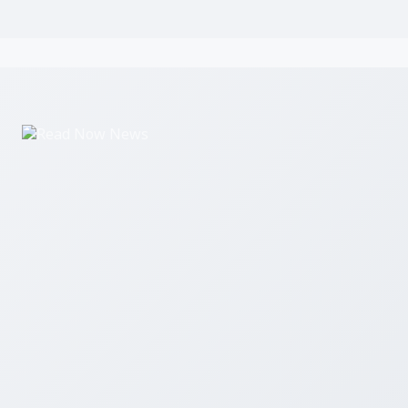
Read Now News एक डिजिटल समाचार पोर्टल है जो उत्तर प्रदेश, उत्तराखंड और 
ताज़ा खबरें आप तक पहुंचाता है।
हमारे बारे में
सम्पर्क करें
एडमिन लॉगिन
© 2026 Read Now News. सर्वाधिकार सुरक्षित।