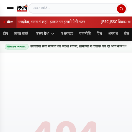
खबर खोजें
्की का रक्षा समझौता, भारत ने कहा- हालात पर हमारी पैनी नजर
JPSC-JSSC विवाद: सरकार-
ब्रेकिंग
उत्तर प्रदेश
होम
ताज़ा खबरें
उत्तराखंड
राजनीति
विश्व
अपराध
खेल
धाम के लिए शिव शक्ति कांवरिया सेवा समिति का जत्था रवाना, ग्रामीणों ने तिलक कर दी भावभीनी विदाई
लाइव अपडेट