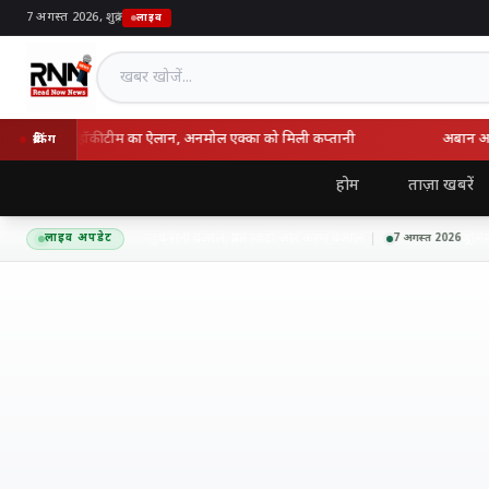
7 अगस्त 2026, शुक्र
|
लाइव
खबर खोजें
ए भारतीय हॉकी टीम का ऐलान, अनमोल एक्का को मिली कप्तानी
अबान अहमद क
ब्रेकिंग
होम
ताज़ा खबरें
े प्रमोशन के लिए लखनऊ पहुंचे सनी देओल, प्रीति जिंटा और करण देओल
जूनियर 
लाइव अपडेट
7 अगस्त 2026