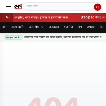
खबर खोजें
्की का रक्षा समझौता, भारत ने कहा- हालात पर हमारी पैनी नजर
JPSC-JSSC विवाद: सरकार-
ब्रेकिंग
उत्तर प्रदेश
होम
ताज़ा खबरें
उत्तराखंड
राजनीति
विश्व
अपराध
खेल
धाम के लिए शिव शक्ति कांवरिया सेवा समिति का जत्था रवाना, ग्रामीणों ने तिलक कर दी भावभीनी विदाई
लाइव अपडेट