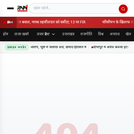
खबर खोजें
ध कब्जा हटाने पर बवाल, नायब तहसीलदार को घसीटा; 13 पर FIR
परिसीमन के खिलाफ तमिल
ब्रेकिंग
उत्तर प्रदेश
होम
ताज़ा खबरें
उत्तराखंड
राजनीति
विश्व
अपराध
खेल
 में सास की हत्या का आरोप, भूसे में जलाया शव; दामाद हिरासत में
दीपापुर में अवैध कब्जा हटाने
लाइव अपडेट