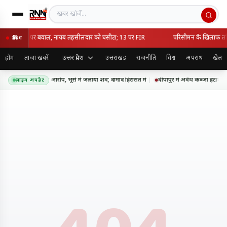
खबर खोजें
ध कब्जा हटाने पर बवाल, नायब तहसीलदार को घसीटा; 13 पर FIR
परिसीमन के खिलाफ तमिल
ब्रेकिंग
उत्तर प्रदेश
होम
ताज़ा खबरें
उत्तराखंड
राजनीति
विश्व
अपराध
खेल
 में सास की हत्या का आरोप, भूसे में जलाया शव; दामाद हिरासत में
दीपापुर में अवैध कब्जा हटाने
लाइव अपडेट