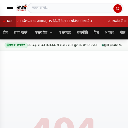
खबर खोजें
 अंपायर व स्कोरर कार्यशाला का आगाज, 35 जिलों के 133 प्रतिभागी शामिल
उत्तराखंड में ब
ब्रेकिंग
उत्तर प्रदेश
होम
ताज़ा खबरें
उत्तराखंड
राजनीति
विश्व
अपराध
खेल
रूकता और साइकिलिंग को बढ़ावा देने लखनऊ से रीवा रवाना हुए डॉ. प्रभात रंजन
यूपी हैंडबॉल एसोसिशन
लाइव अपडेट