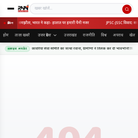
खबर खोजें
्की का रक्षा समझौता, भारत ने कहा- हालात पर हमारी पैनी नजर
JPSC-JSSC विवाद: सरकार-
ब्रेकिंग
उत्तर प्रदेश
होम
ताज़ा खबरें
उत्तराखंड
राजनीति
विश्व
अपराध
खेल
धाम के लिए शिव शक्ति कांवरिया सेवा समिति का जत्था रवाना, ग्रामीणों ने तिलक कर दी भावभीनी विदाई
लाइव अपडेट