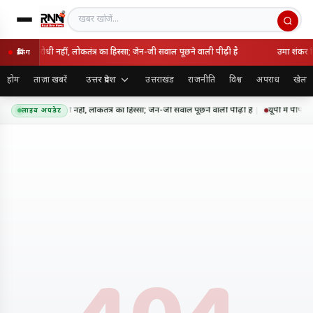
खबर खोजें
 राष्ट्रविरोधी नहीं, लोकतंत्र का हिस्सा; जेन-जी सवाल पूछने वाली पीढ़ी है
उमा शंकर सि
ब्रेकिंग
उत्तर प्रदेश
होम
ताज़ा खबरें
उत्तराखंड
राजनीति
विश्व
अपराध
खेल
 आंदोलन राष्ट्रविरोधी नहीं, लोकतंत्र का हिस्सा; जेन-जी सवाल पूछने वाली पीढ़ी है
यूपी में पीपीप
लाइव अपडेट