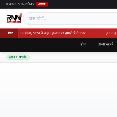
8 अगस्त 2026, शनिवार
|
लाइव
खबर खोजें
्की का रक्षा समझौता, भारत ने कहा- हालात पर हमारी पैनी नजर
JPSC-JSSC वि
ब्रेकिंग
होम
ताज़ा खबरें
द्यनाथ धाम के लिए शिव शक्ति कांवरिया सेवा समिति का जत्था रवाना, ग्रामीणों ने तिलक कर दी भ
लाइव अपडेट