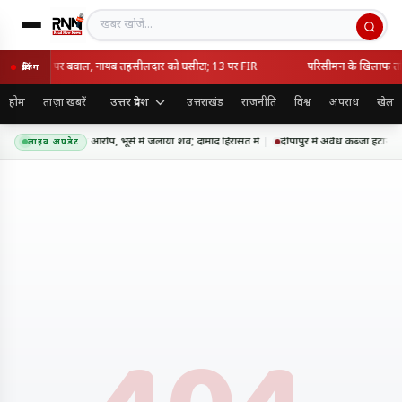
खबर खोजें
ध कब्जा हटाने पर बवाल, नायब तहसीलदार को घसीटा; 13 पर FIR
परिसीमन के खिलाफ तमिल
ब्रेकिंग
उत्तर प्रदेश
होम
ताज़ा खबरें
उत्तराखंड
राजनीति
विश्व
अपराध
खेल
 में सास की हत्या का आरोप, भूसे में जलाया शव; दामाद हिरासत में
दीपापुर में अवैध कब्जा हटाने
लाइव अपडेट