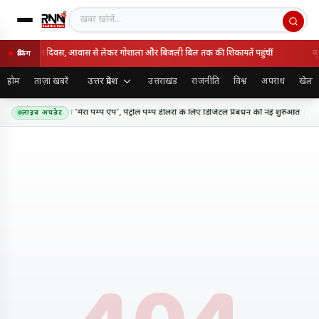
खबर खोजें
पूर्ण समाधान दिवस, आवास से लेकर गोशाला और बिजली बिल तक की शिकायतें पहुंचीं
जू
ब्रेकिंग
उत्तर प्रदेश
होम
ताज़ा खबरें
उत्तराखंड
राजनीति
विश्व
अपराध
खेल
शव मौर्य ने लॉन्च किया ‘मेरा पम्प ऐप’, पेट्रोल पम्प डीलरों के लिए डिजिटल प्रबंधन की नई शुरुआत
3
लाइव अपडेट