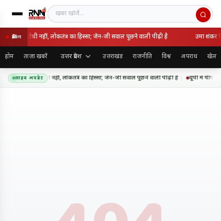
खबर खोजें
 राष्ट्रविरोधी नहीं, लोकतंत्र का हिस्सा; जेन-जी सवाल पूछने वाली पीढ़ी है
उमा शंकर सि
ब्रेकिंग
उत्तर प्रदेश
होम
ताज़ा खबरें
उत्तराखंड
राजनीति
विश्व
अपराध
खेल
 आंदोलन राष्ट्रविरोधी नहीं, लोकतंत्र का हिस्सा; जेन-जी सवाल पूछने वाली पीढ़ी है
यूपी में पीपीप
लाइव अपडेट