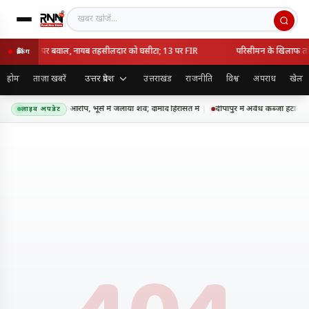
खबर खोजें
ध कब्जा हटाने पर बवाल, नायब तहसीलदार को घसीटा; 13 पर FIR
परिसीमन के खिलाफ तमिल
ब्रेकिंग
उत्तर प्रदेश
होम
ताज़ा खबरें
उत्तराखंड
राजनीति
विश्व
अपराध
खेल
 में सास की हत्या का आरोप, भूसे में जलाया शव; दामाद हिरासत में
दीपापुर में अवैध कब्जा हटाने
लाइव अपडेट