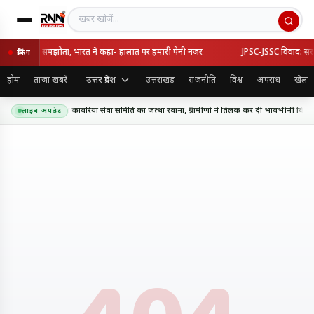
खबर खोजें
्की का रक्षा समझौता, भारत ने कहा- हालात पर हमारी पैनी नजर
JPSC-JSSC विवाद: सरकार-
ब्रेकिंग
उत्तर प्रदेश
होम
ताज़ा खबरें
उत्तराखंड
राजनीति
विश्व
अपराध
खेल
धाम के लिए शिव शक्ति कांवरिया सेवा समिति का जत्था रवाना, ग्रामीणों ने तिलक कर दी भावभीनी विदाई
लाइव अपडेट