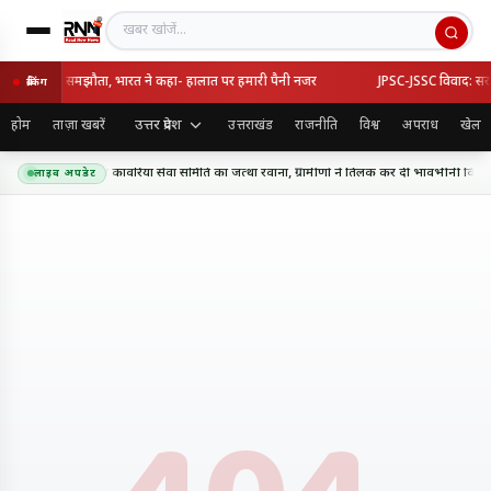
खबर खोजें
्की का रक्षा समझौता, भारत ने कहा- हालात पर हमारी पैनी नजर
JPSC-JSSC विवाद: सरकार-
ब्रेकिंग
उत्तर प्रदेश
होम
ताज़ा खबरें
उत्तराखंड
राजनीति
विश्व
अपराध
खेल
धाम के लिए शिव शक्ति कांवरिया सेवा समिति का जत्था रवाना, ग्रामीणों ने तिलक कर दी भावभीनी विदाई
लाइव अपडेट