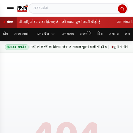
खबर खोजें
 राष्ट्रविरोधी नहीं, लोकतंत्र का हिस्सा; जेन-जी सवाल पूछने वाली पीढ़ी है
उमा शंकर सिं
ब्रेकिंग
उत्तर प्रदेश
होम
ताज़ा खबरें
उत्तराखंड
राजनीति
विश्व
अपराध
खेल
 आंदोलन राष्ट्रविरोधी नहीं, लोकतंत्र का हिस्सा; जेन-जी सवाल पूछने वाली पीढ़ी है
यूपी में पीपीपी
लाइव अपडेट