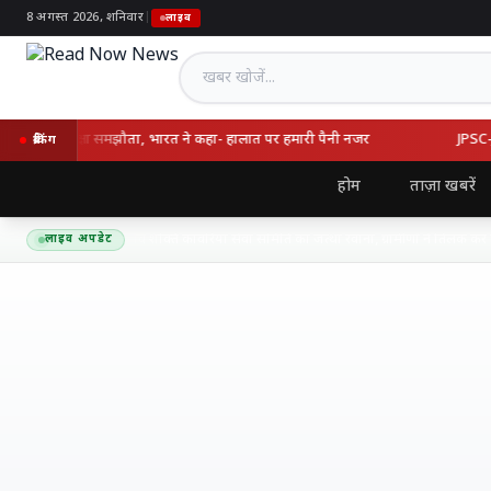
8 अगस्त 2026, शनिवार
|
लाइव
खबर खोजें
्की का रक्षा समझौता, भारत ने कहा- हालात पर हमारी पैनी नजर
JPSC-JSSC वि
ब्रेकिंग
होम
ताज़ा खबरें
द्यनाथ धाम के लिए शिव शक्ति कांवरिया सेवा समिति का जत्था रवाना, ग्रामीणों ने तिलक कर दी भा
लाइव अपडेट