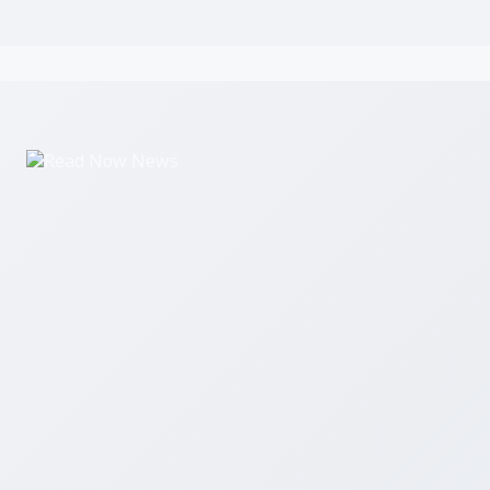
Read Now News एक डिजिटल समाचार पोर्टल है जो उत्तर प्रदेश, उत्तराखंड और 
ताज़ा खबरें आप तक पहुंचाता है।
हमारे बारे में
सम्पर्क करें
एडमिन लॉगिन
© 2026 Read Now News. सर्वाधिकार सुरक्षित।