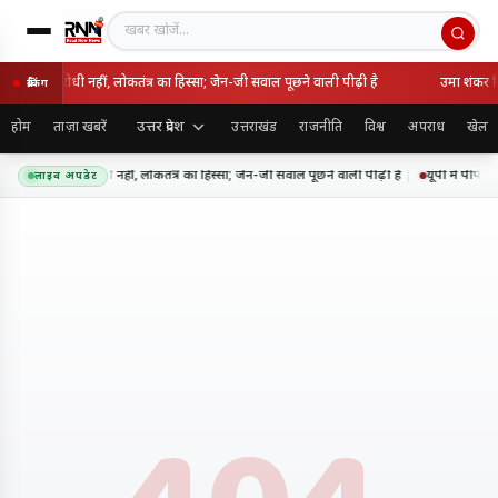
खबर खोजें
 राष्ट्रविरोधी नहीं, लोकतंत्र का हिस्सा; जेन-जी सवाल पूछने वाली पीढ़ी है
उमा शंकर सि
ब्रेकिंग
उत्तर प्रदेश
होम
ताज़ा खबरें
उत्तराखंड
राजनीति
विश्व
अपराध
खेल
 आंदोलन राष्ट्रविरोधी नहीं, लोकतंत्र का हिस्सा; जेन-जी सवाल पूछने वाली पीढ़ी है
यूपी में पीपीप
लाइव अपडेट