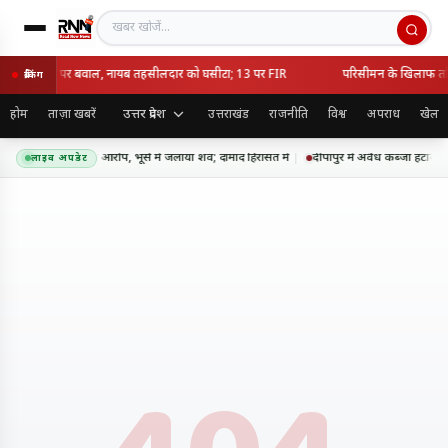
खबर खोजें
ध कब्जा हटाने पर बवाल, नायब तहसीलदार को घसीटा; 13 पर FIR
परिसीमन के खिलाफ तमिल
ब्रेकिंग
उत्तर प्रदेश
होम
ताज़ा खबरें
उत्तराखंड
राजनीति
विश्व
अपराध
खेल
 में सास की हत्या का आरोप, भूसे में जलाया शव; दामाद हिरासत में
दीपापुर में अवैध कब्जा हटाने
लाइव अपडेट