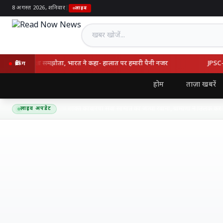
8 अगस्त 2026, शनिवार
|
लाइव
खबर खोजें
्की का रक्षा समझौता, भारत ने कहा- हालात पर हमारी पैनी नजर
JPSC-JSSC वि
ब्रेकिंग
होम
ताज़ा खबरें
द्यनाथ धाम के लिए शिव शक्ति कांवरिया सेवा समिति का जत्था रवाना, ग्रामीणों ने तिलक कर दी भा
लाइव अपडेट