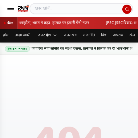
खबर खोजें
्की का रक्षा समझौता, भारत ने कहा- हालात पर हमारी पैनी नजर
JPSC-JSSC विवाद: सरकार-
ब्रेकिंग
उत्तर प्रदेश
होम
ताज़ा खबरें
उत्तराखंड
राजनीति
विश्व
अपराध
खेल
धाम के लिए शिव शक्ति कांवरिया सेवा समिति का जत्था रवाना, ग्रामीणों ने तिलक कर दी भावभीनी विदाई
लाइव अपडेट